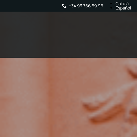
Català
+34 93 766 59 96
Español