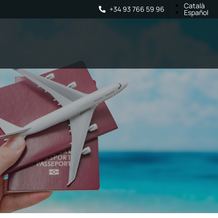
Català
+34 93 766 59 96
Español