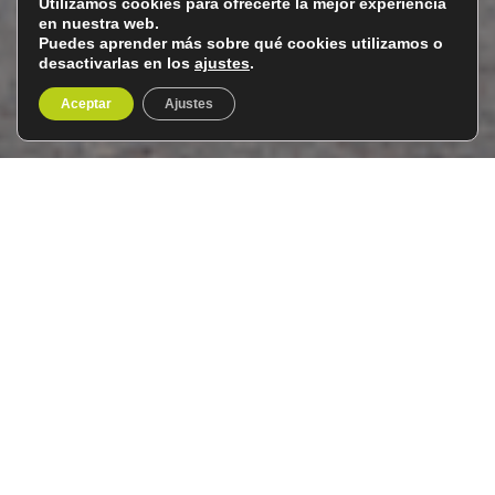
Utilizamos cookies para ofrecerte la mejor experiencia
en nuestra web.
Puedes aprender más sobre qué cookies utilizamos o
desactivarlas en los
ajustes
.
Aceptar
Ajustes
Omán, el país del incienso
Del 14 al 22 de enero de 2026
9 días / 8 noches
Bienvenidos a este viaje a Omán, una tierra fascinante
que nos transportará a través del tiempo y el espacio.
Con sus paisajes desérticos imponentes, costas de arena
dorada y ciudades que mezclan la modernidad con la
tradición, Omán ofrece una experiencia única.
Exploraremos los mercados tradicionales llenos de