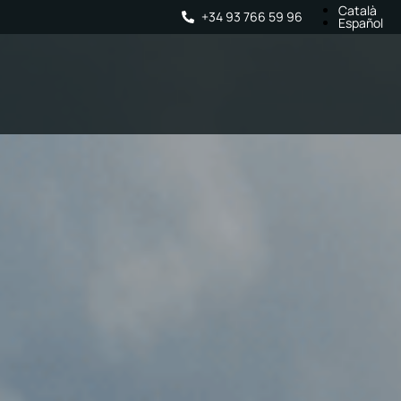
Català
+34 93 766 59 96
Español