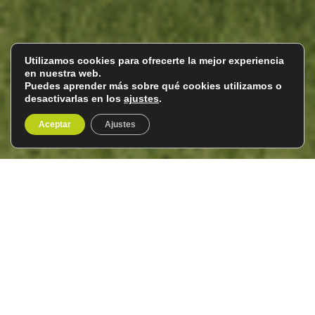
Utilizamos cookies para ofrecerte la mejor experiencia
en nuestra web.
Puedes aprender más sobre qué cookies utilizamos o
desactivarlas en los
ajustes
.
Aceptar
Ajustes
Mongolia
Del 8 al 18 de junio de 2026
11 días/10 noches
Descubre la esencia nómada y la inmensidad de las
tierras mongolas en un
viaje
fascinante a
Mongolia
.
Comenzaremos por la vibrante capital,
Ulán Bator
, donde