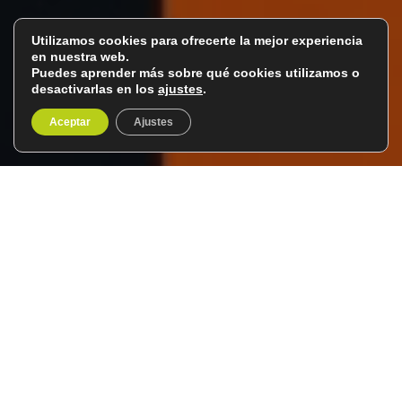
Utilizamos cookies para ofrecerte la mejor experiencia
en nuestra web.
Puedes aprender más sobre qué cookies utilizamos o
desactivarlas en los
ajustes
.
Aceptar
Ajustes
Escapada musical al Món
Sant Benet
Jueves, 9 de julio del 2026
Introducción
Des del
Club del Viatger
volvemos a proponeros una