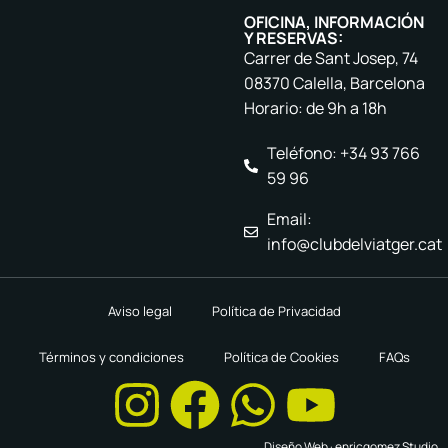
OFICINA, INFORMACIÓN
Y RESERVAS:
Carrer de Sant Josep, 74
08370 Calella, Barcelona
Horario: de 9h a 18h
Teléfono: +34 93 766
59 96
Email:
info@clubdelviatger.cat
Aviso legal
Política de Privacidad
Términos y condiciones
Política de Cookies
FAQs
Diseño Web ·
enricgomez Studio