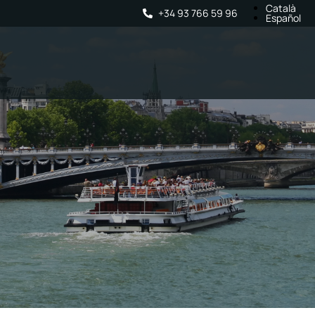
Català
+34 93 766 59 96
Español