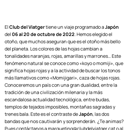
El
Club del Viatger
tiene un viaje programado a
Japón
del
06 al 20 de octubre de 2022
.
Hemos elegido el
otoño, que muchos aseguran que es el otoño más bello
del planeta. Los colores de las hojas cambian a
tonalidades naranjas, rojas, amarillas y marrones… Este
fenómeno natural se conoce como «koyo o momiji», que
significa hojas rojas y a la actividad de buscar los tonos
más llamativos como «Momijigari», caza de hojas rojas.
Conoceremos un país con una gran dualidad, entre la
tradición de una civilización milenaria y la más
escandalosa actualidad tecnológica, entre budas,
templos de tejados imposibles, montañas sagradas y
trenes bala. Este es el contraste de
Japón
, las dos
bandas que nos cautivarán y sorprenderán. ¿Te animas?
Pues contáctanos a marqueting@clubdelviatger.cat o al