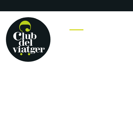
Inici
Viatges
Via