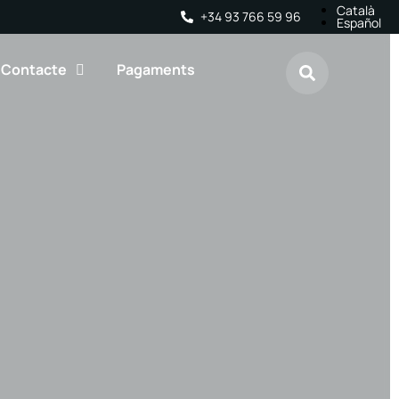
Català
+34 93 766 59 96
Español
Contacte
Pagaments