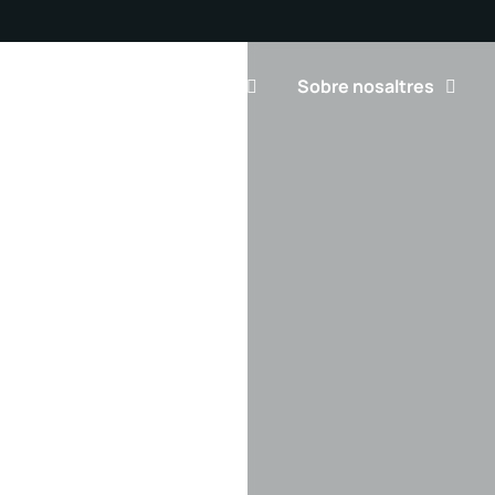
tges per interès
Blog
Sobre nosaltres